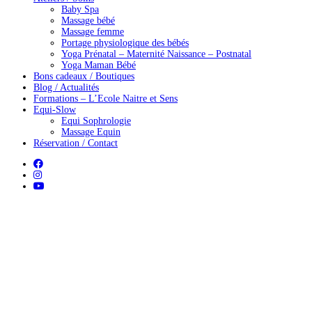
Baby Spa
Massage bébé
Massage femme
Portage physiologique des bébés
Yoga Prénatal – Maternité Naissance – Postnatal
Yoga Maman Bébé
Bons cadeaux / Boutiques
Blog / Actualités
Formations – L’Ecole Naitre et Sens
Equi-Slow
Equi Sophrologie
Massage Equin
Réservation / Contact